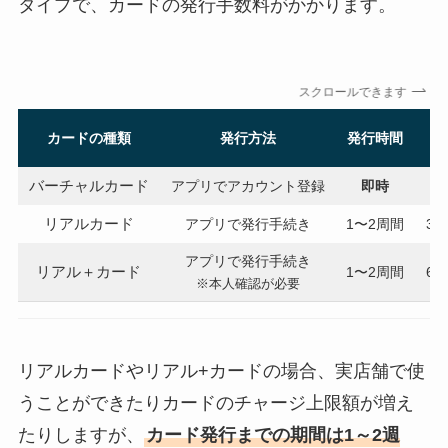
タイプで、カードの発行手数料がかかります。
スクロールできます
カードの種類
発行方法
発行時間
バーチャルカード
アプリでアカウント登録
即時
リアルカード
アプリで発行手続き
1〜2周間
30
アプリで発行手続き
リアル＋カード
1〜2周間
60
※本人確認が必要
リアルカードやリアル+カードの場合、実店舗で使
うことができたりカードのチャージ上限額が増え
たりしますが、
カード発行までの期間は1～2週