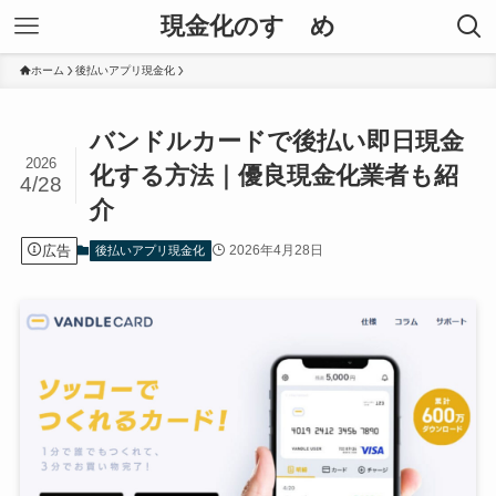
現金化のすゝめ
ホーム
後払いアプリ現金化
バンドルカードで後払い即日現金
2026
化する方法｜優良現金化業者も紹
4/28
介
広告
2026年4月28日
後払いアプリ現金化