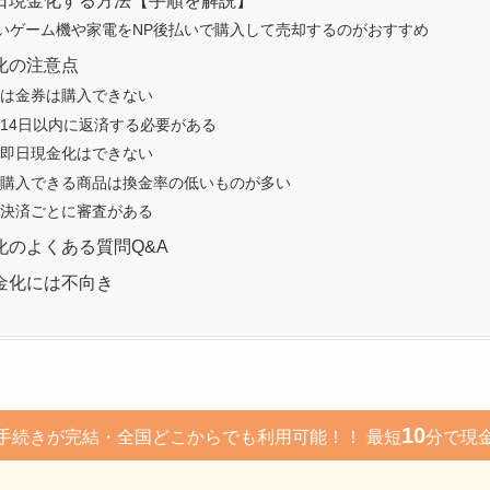
日現金化する方法【手順を解説】
いゲーム機や家電をNP後払いで購入して売却するのがおすすめ
化の注意点
では金券は購入できない
は14日以内に返済する必要がある
は即日現金化はできない
で購入できる商品は換金率の低いものが多い
は決済ごとに審査がある
化のよくある質問Q&A
金化には不向き
10
手続きが完結・全国どこからでも利用可能！！ 最短
分で現