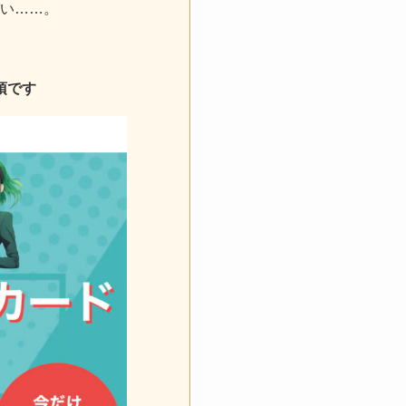
い……。
須です