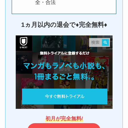
全・合法
1ヵ月以内の退会で♦︎完全無料♦︎
初月が完全無料/