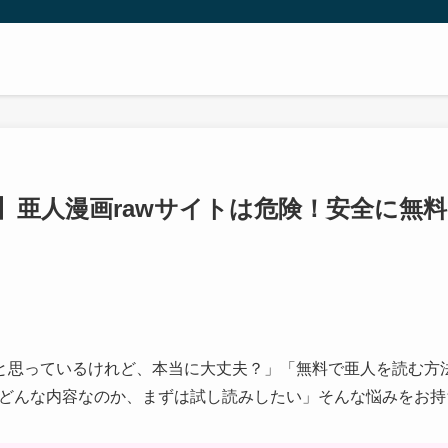
新】亜人漫画rawサイトは危険！安全に無
うと思っているけれど、本当に大丈夫？」「無料で亜人を読む方
どんな内容なのか、まずは試し読みしたい」そんな悩みをお持