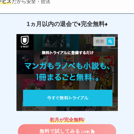
ービス
だから安全・合法
1ヵ月以内の退会で♦︎完全無料♦︎
初月が完全無料/
無料で試してみる
(18禁)