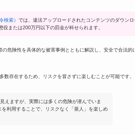
法令検索）
では、違法アップロードされたコンテンツのダウンロ
懲役または200万円以下の罰金が科せられます。
実際の危険性を具体的な被害事例とともに解説し、安全で合法的
多数存在するため、リスクを冒さずに楽しむことが可能です。
に見えますが、実際には多くの危険が潜んでいま
スを利用することで、リスクなく「亜人」を楽しめ