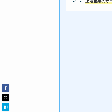
上場企業のサ