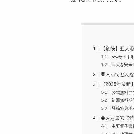
【危険】亜人漫
rawサイ
亜人を安全
亜人ってどんな
【2025年最
公式無料ア
初回無料期
登録特典ポ
亜人を最安で
主要電子書