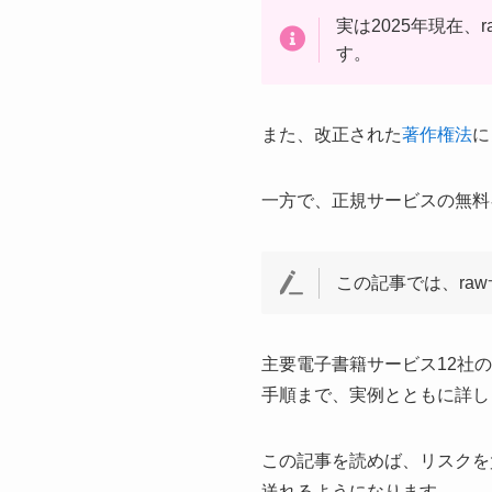
実は2025年現在
す。
また、改正された
著作権法
に
一方で、正規サービスの無料
この記事では、ra
主要電子書籍サービス12社
手順まで、実例とともに詳し
この記事を読めば、リスクを
送れるようになります。