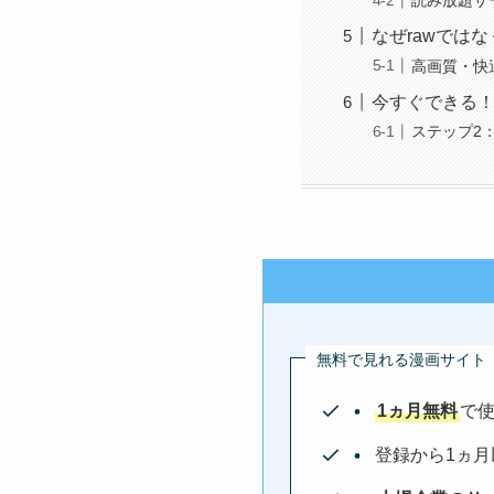
読み放題サ
なぜrawでは
高画質・快
今すぐできる！
ステップ2
無料で見れる漫画サイト
1ヵ月無料
で使
登録から1ヵ