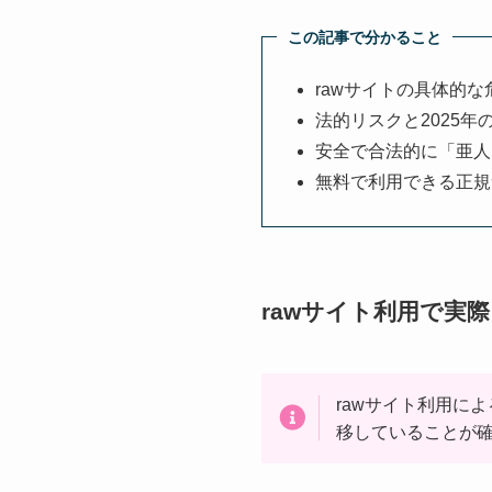
この記事で分かること
rawサイトの具体的
法的リスクと2025年
安全で合法的に「亜人
無料で利用できる正規
rawサイト利用で実
rawサイト利用に
移していることが