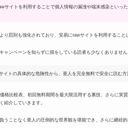
、rawサイトを利用することで個人情報の漏洩や端末感染といっ
より罰則も強化されており、安易にrawサイトを利用すること
キャンペーンを知らずに損をしている読者も少なくありません
wサイトの具体的な危険性から、亜人を完全無料で安全に読む
の価格比較表、初回無料期間を最大限活用する裏技、さらに実
く紹介していきます。
負うことなく亜人の圧倒的な世界観を堪能でき、さらに継続的