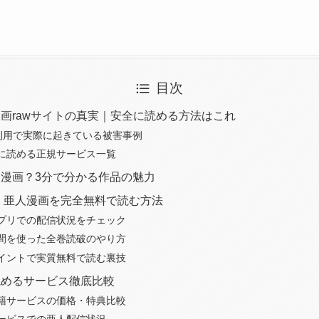
目次
画rawサイトの真実｜安全に読める方法はこれ
ト利用で実際に起きている被害事例
に読める正規サービス一覧
漫画？3分で分かる作品の魅力
新】亜人漫画を完全無料で読む方法
プリでの配信状況をチェック
間を使った全巻読破のやり方
イントで実質無料で読む裏技
読めるサービス徹底比較
籍サービスの価格・特典比較