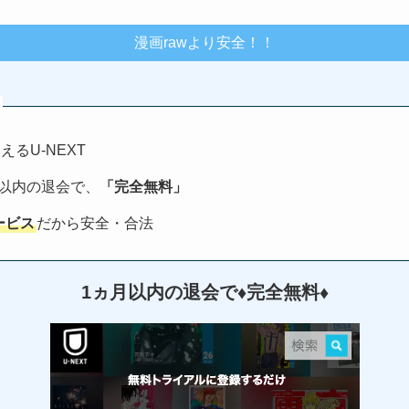
漫画rawより安全！！
えるU-NEXT
月以内の退会で、
「完全無料」
ービス
だから安全・合法
1ヵ月以内の退会で♦︎完全無料♦︎