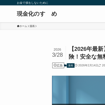
お金で損をしないために
現金化のすゝめ
ホーム
漫画
【2026年最
2026
3/28
険！安全な無
広告
2026年2月14日
2
漫画